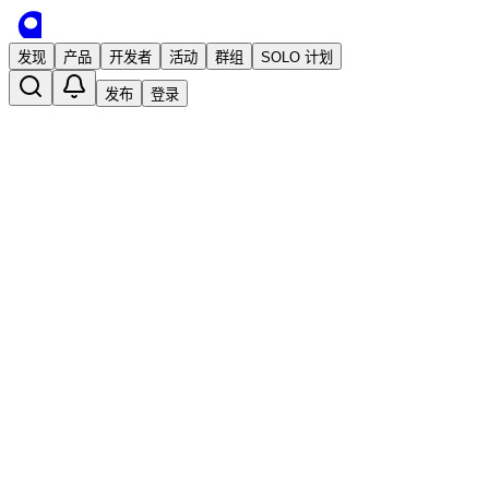
发现
产品
开发者
活动
群组
SOLO 计划
发布
登录
使用 IceStack 来构建你的 Css UI 吧
已发布
ice breaker
3 年前 · 发布
关注
tailwindcss
daisyui
css