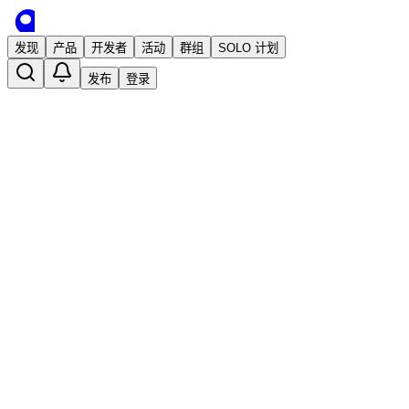
发现
产品
开发者
活动
群组
SOLO 计划
发布
登录
Flash Copilot 闪记 —— 浏览器超级助
手，效率 x10 倍，IT人必备神器
已发布
coderkk
3 年前 · 发布
关注